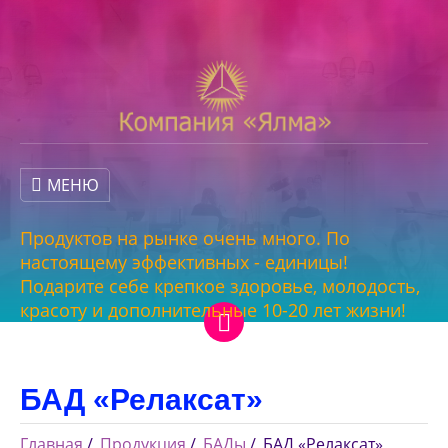
МЕНЮ
Продуктов на рынке очень много. По
настоящему эффективных - единицы!
Подарите себе крепкое здоровье, молодость,
красоту и дополнительные 10-20 лет жизни!
БАД «Релаксат»
Главная
Продукция
БАДы
БАД «Релаксат»