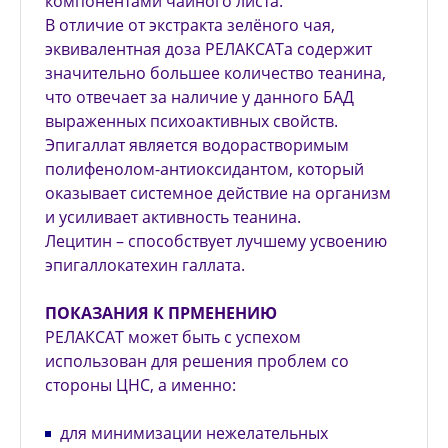
компонентами чайного листа.
В отличие от экстракта зелёного чая,
эквивалентная до­за РЕЛАКСАТа содержит
значительно большее коли­чес­тво теанина,
что отвечает за наличие у данного БАД
выраженных психоактивных свойств.
Эпигаллат является водорастворимым
полифено­лом-антиоксидантом, который
оказывает системное дей­ствие на организм
и усиливает активность теанина.
Лецитин – способствует лучшему усвоению
эпигал­локатехин галлата.
ПОКАЗАНИЯ К ПРМЕНЕНИЮ
РЕЛАКСАТ может быть с успехом
использован для решения проблем со
стороны ЦНС, а именно:
для минимизации нежелательных