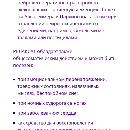
нейродегенеративных расстройств,
включающих старческую деменцию, болез­
ни Альцгеймера и Паркинсона, а также при
отравлении ней­ротоксическими со­
единениями, например, тяжёлыми ме­
таллами или пестици­дами.
РЕЛАКСАТ обладает также
общесоматическим дей­ствием и может быть
полезен:
при эмоциональном перенапряжении,
тревожных состояниях, навязчивых
мыслях, беспокойном сне;
при ночных судорогах в ногах;
при заболеваниях сердца;
как средство для восстановления
деятельности кишеч­ника, например при