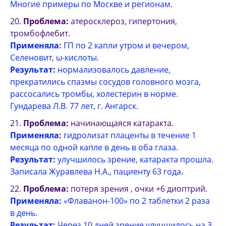
Многие примеры по Москве и регионам.
Проблема:
атеросклероз, гипертония,
тромбофлебит.
Применяла:
ГП по 2 капли утром и вечером,
Селеновит, ω-кислоты.
Результат:
нормализовалось давление,
прекратились спазмы сосудов головного мозга,
рассосались тромбы, холестерин в норме.
Гундарева Л.В. 77 лет, г. Ангарск.
Проблема:
начинающаяся катаракта.
Применяла:
гидролизат плаценты в течение 1
месяца по одной капле в день в оба глаза.
Результат:
улучшилось зрение, катаракта прошла.
Записала Журавлева Н.А., пациенту 63 года.
Проблема:
потеря зрения , очки +6 диоптрий.
Применяла:
«Флаванон-100» по 2 таблетки 2 раза
в день.
Результат:
Через 10 дней зрение улучшилось на 3