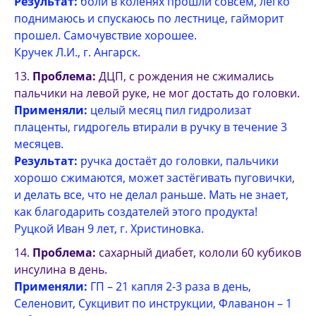
Результат:
боли в коленях прошли совсем, легко
поднимаюсь и спускаюсь по лестнице, гайморит
прошел. Самочувствие хорошее.
Кручек Л.И., г. Ангарск.
Проблема:
ДЦП, с рождения не сжимались
пальчики на левой руке, не мог достать до головки.
Применяли:
целый месяц пил гидролизат
плаценты, гидрогель втирали в ручку в течение 3
месяцев.
Результат:
ручка достаёт до головки, пальчики
хорошо сжимаются, может застёгивать пуговички,
и делать все, что не делал раньше. Мать не знает,
как благодарить создателей этого продукта!
Руцкой Иван 9 лет, г. Христиновка.
Проблема:
сахарный диабет, кололи 60 кубиков
инсулина в день.
Применяли:
ГП – 21 капля 2-3 раза в день,
Селеновит, Сукцивит по инструкции, Флаванон – 1