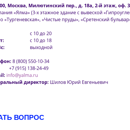
00, Москва, Милютинский пер., д. 18а, 2-й этаж, оф. 
ания «Ялма» (3-х этажное здание с вывеской «Гипроуглем
о «Тургеневская», «Чистые пруды», «Сретенский бульвар
с 10 до 20
т:
с 10 до 18
Вс:
выходной
ефон:
8 (800) 550-10-34
+7 (915) 138-24-49
il:
info@yalma.ru
еральный директор:
Шилов Юрий Евгеньевич
АТЬ ВОПРОС