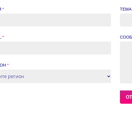
Я
*
ТЕМА
L
*
СОО
ИОН
*
О