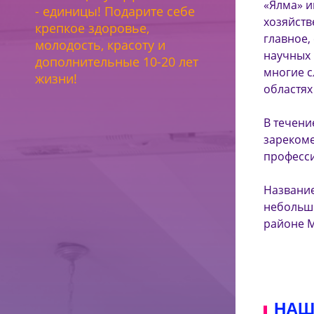
«Ялма» и
- единицы! Подарите себе
хозяйств
крепкое здоровье,
главное,
молодость, красоту и
научных 
дополнительные 10-20 лет
многие с
жизни!
областях
В течени
зарекоме
професс
Название
небольш
районе М
НАШ