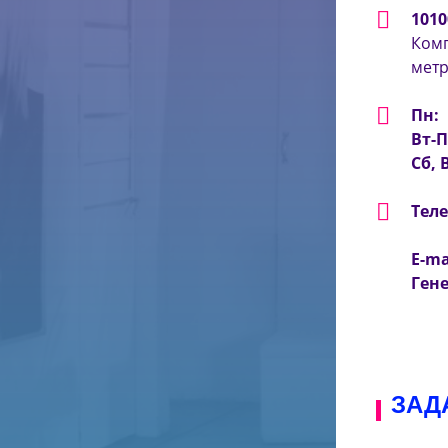
1010
Комп
метр
Пн:
Вт-П
Сб, 
Тел
E-ma
Ген
ЗАД