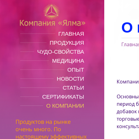
О 
ГЛАВНАЯ
ПРОДУКЦИЯ
Главна
ЧУДО-СВОЙСТВА
МЕДИЦИНА
ОПЫТ
НОВОСТИ
Компания
СТАТЬИ
Основным
СЕРТИФИКАТЫ
период б
О КОМПАНИИ
добавок 
торговы
Продуктов на рынке
консульт
очень много. По
настоящему эффективных