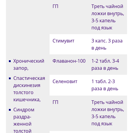
ГП
Треть чайной
ложки внутрь,
3-5 капель
под язык
Стимувит
3 капс. 3 раза
в день
Хронический
Флаванон-100
1-2 табл. 3-4
запор,
раза в день
Спастическая
Селеновит
1 табл. 2-3
дискинезия
раза в день
толстого
кишечника,
ГП
Треть чайной
ложки внутрь,
Синдром
3-5 капель
раздра­
под язык
женной
толстой