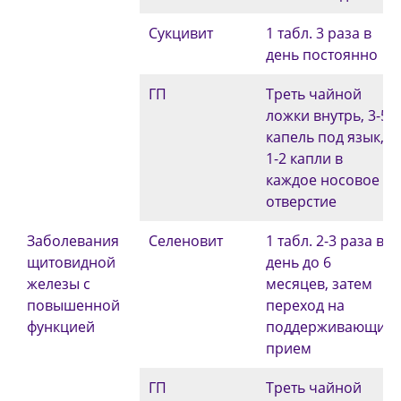
Сукцивит
1 табл. 3 раза в
день постоянно
ГП
Треть чайной
ложки внутрь, 3-5
капель под язык,
1-2 капли в
каждое носовое
отверстие
Заболевания
Селеновит
1 табл. 2-3 раза в
щито­видной
день до 6
железы с
месяцев, затем
повышенной
переход на
функцией
поддерживающий
прием
ГП
Треть чайной