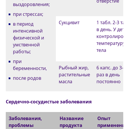
отверстие
выздоров­ления;
при стрессах;
Сукцивит
1 табл. 2-3 таб
в период
в день. У дете
интенсивной
контролирова
физической и
температуру
умственной
тела
работы;
при
Рыбный жир,
6 капс. до 3-х
беременности,
растительные
раз в день
после родов
масла
постоянно
Сердечно-сосудистые заболевания
Заболевания,
Название
Опыт
проблемы
продукта
применения