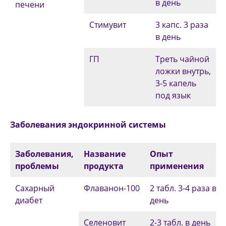
в день
печени
Стимувит
3 капс. 3 раза
в день
ГП
Треть чайной
ложки внутрь,
3-5 капель
под язык
Заболевания эндокринной системы
Заболевания,
Название
Опыт
проблемы
продукта
применения
Сахарный
Флаванон-100
2 табл. 3-4 раза в
диабет
день
Селеновит
2-3 табл. в день