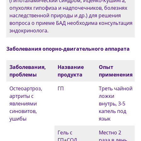
(гипоталамический синдром, Иценко-Кушинга,
опухолях гипофиза и надпочечников, болезнях
наследственной природы и др.) для решения
вопроса о приеме БАД необходима консультация
эндокринолога.
Заболевания опорно-двигательного аппарата
Заболевания,
Название
Опыт
проблемы
продукта
применения
Остеоартроз,
ГП
Треть чайной
артриты с
ложки
явлениями
внутрь, 3-5
синовитов,
капель под
ушибы
язык
Гель с
Местно 2
ГП+СОД
раза в день