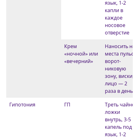
язык, 1-2
капли в
каждое
носовое
отверстие
Крем
Наносить на
«ночной» или
места пульса,
«вечерний»
ворот­
никовую
зону, виски,
лицо — 2
раза в день
Гипотония
ГП
Треть чайной
ложки
внутрь, 3-5
капель под
язык, 1-2