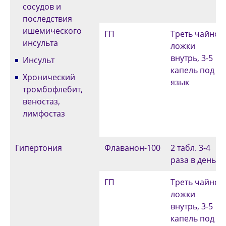
сосудов и
последствия
ишемического
ГП
Треть чайной
инсульта
ложки
внутрь, 3-5
Инсульт
капель под
Хронический
язык
тромбофлебит,
веностаз,
лимфостаз
Гипертония
Флаванон-100
2 табл. 3-4
раза в день
ГП
Треть чайной
ложки
внутрь, 3-5
капель под