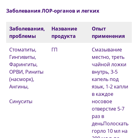
Заболевания ЛОР-органов и легких
Заболевания,
Название
Опыт
проблемы
продукта
применения
Стоматиты,
ГП
Смазывание
Гингивиты,
местно, треть
Фарингиты,
чайной ложки
ОРВИ, Риниты
внутрь, 3-5
(насморк),
капель под
Ангины,
язык, 1-2 капли
в каждое
Синуситы
носовое
отверстие 5-7
раз в
деньПолоскать
горло 10 мл на