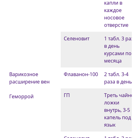
капли в
каждое
носовое
отверстие
Селеновит
1 табл. 3 раза
в день
курсами по 3
месяца
Варикозное
Флаванон-100
2 табл. 3-4
расширение вен
раза в день
ГП
Треть чайной
Геморрой
ложки
внутрь, 3-5
капель под
язык