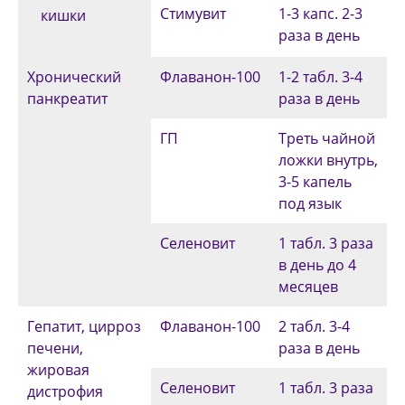
Стимувит
1-3 капс. 2-3
кишки
раза в день
Хронический
Флаванон-100
1-2 табл. 3-4
панкреатит
раза в день
ГП
Треть чайной
ложки внутрь,
3-5 капель
под язык
Селеновит
1 табл. 3 раза
в день до 4
месяцев
Гепатит, цирроз
Флаванон-100
2 табл. 3-4
печени,
раза в день
жировая
Селеновит
1 табл. 3 раза
дистрофия