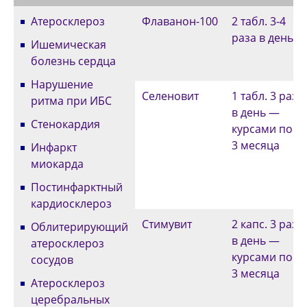
Атеросклероз
Флаванон-100
2 табл. 3-4
раза в день
Ишемическая
болезнь сердца
Нарушение
Селеновит
1 табл. 3 раза
ритма при ИБС
в день —
Стенокардия
курсами по 2-
3 месяца
Инфаркт
миокарда
Постинфарктный
кардиосклероз
Стимувит
2 капс. 3 раза
Облитерирующий
в день —
атеросклероз
курсами по 2-
сосудов
3 месяца
Атеросклероз
церебральных