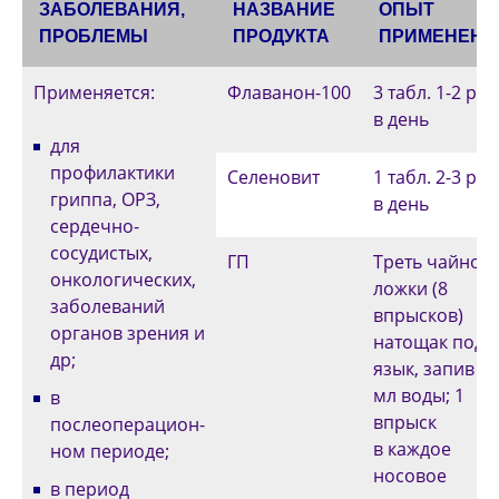
ЗАБОЛЕВАНИЯ,
НАЗВАНИЕ
ОПЫТ
ПРОБЛЕМЫ
ПРОДУКТА
ПРИМЕНЕНИ
Применяется:
Флаванон-100
3 табл. 1-2 раз
в день
для
профилактики
Селеновит
1 табл. 2-3 раз
гриппа, ОРЗ,
в день
сердечно-
сосудистых,
ГП
Треть чайной
онкологических,
ложки (8
заболеваний
впрысков)
органов зрения и
натощак под
др;
язык, запив ~
мл воды; 1
в
впрыск
послеоперацион­
в каждое
ном периоде;
носовое
в период