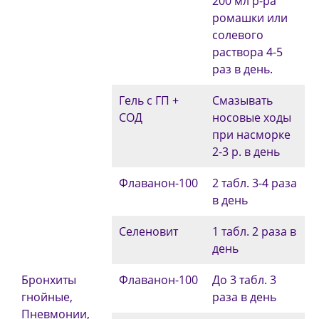
200 мл р-ра
ромашки или
солевого
раствора 4-5
раз в день.
Гель с ГП +
Смазывать
СОД
носовые ходы
при насморке
2-3 р. в день
Флаванон-100
2 табл. 3-4 раза
в день
Селеновит
1 табл. 2 раза в
день
Бронхиты
Флаванон-100
До 3 табл. 3
гнойные,
раза в день
Пневмонии,