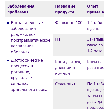
Заболевания,
Название
Опыт
проблемы
продукта
применен
Воспалительные
Флаванон-100
1-2 табл. 3-
заболевания
в день
радужки, век,
ГП
Закапывать
посттравматическое
глаза по 1-
воспаление
1-2 раза в 
оболочек.
Дистрофические
Крем для век,
Крем на ве
процессы в
дневной и
раза в день
роговице,
ночной
хрусталике,
сетчатке,
Селеновит
По 1 табл. 
зрительного нерва
в день до 3-
затем сни
дозы до
поддержи