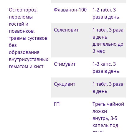
Остеопороз,
Флаванон-100
1-2 табл. 3
переломы
раза в день
костей и
Селеновит
1 табл. 3 раза
позвонков,
в день
травмы суставов
длительно до
без
3 мес
образования
внутрисуставных
Стимувит
1-3 капс. 3
гематом и кист
раза в день
Сукцивит
1 табл. 3 раза
в день
ГП
Треть чайной
ложки
внутрь, 3-5
капель под